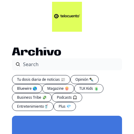
Artículos 📑
Tu Dosis Diaria de Not
Artículos 📑
Plus 💎
Opinión ✒️
Archivo
Entretenimiento🥤
Tu dosis diaria de noticias 📰
Opinión ✒️
Bluewire 🌎
Magazine 🍿
TLK Kids 🧃
Business Tribe 💸
Podcasts 🎧
Entretenimiento🥤
Plus 💎