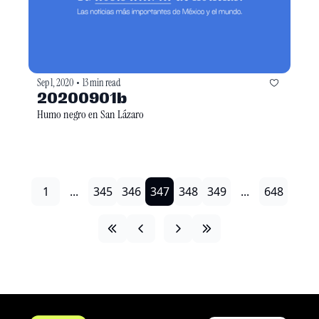
Sep 1, 2020
13 min read
•
20200901b
Humo negro en San Lázaro
1
...
345
346
347
348
349
...
648