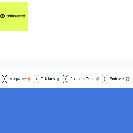
Artículos 📑
Artí
Pl
Op
En
Magazine 🍿
TLK Kids 🧃
Business Tribe 💸
Podcasts 🎧