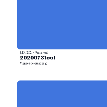
Jul 31, 2020
9 min read
•
20200731col
Viernes de quizzzz 💃