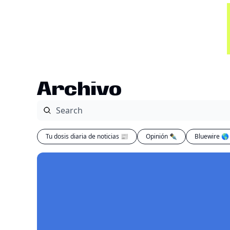
Archivo
Tu dosis diaria de noticias 📰
Opinión ✒️
Bluewire 🌎