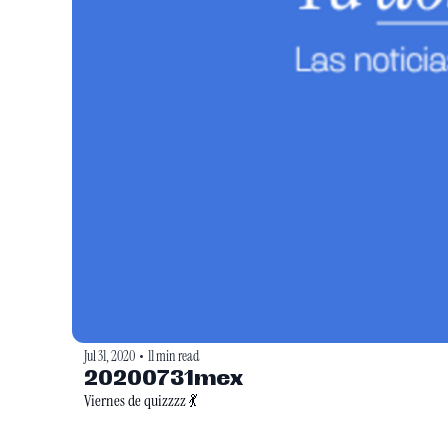
Jul 31, 2020
11 min read
•
20200731mex
Viernes de quizzzz 💃