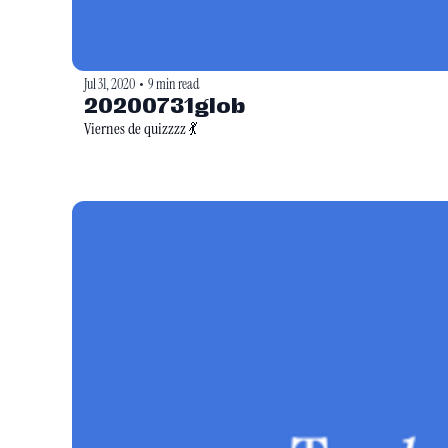
Jul 31, 2020
9 min read
•
20200731glob
Viernes de quizzzz 💃