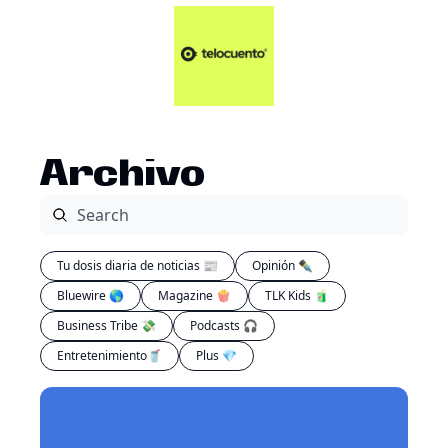
Artículos 📑
Tu Dosis Diaria de Not
Artículos 📑
Plus 💎
Opinión ✒️
Archivo
Entretenimiento🥤
Tu dosis diaria de noticias 📰
Opinión ✒️
Bluewire 🌎
Magazine 🍿
TLK Kids 🧃
Business Tribe 💸
Podcasts 🎧
Entretenimiento🥤
Plus 💎