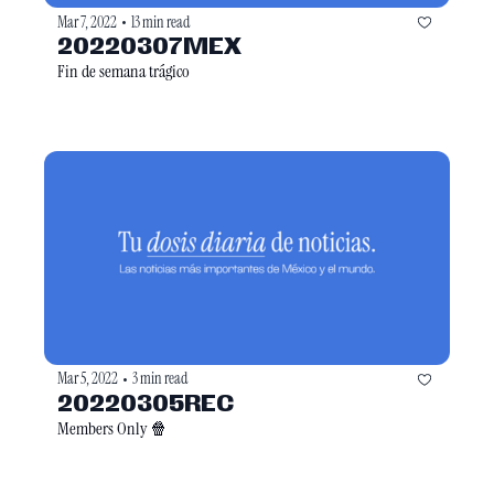
Mar 7, 2022
13 min read
•
20220307MEX
Fin de semana trágico
Mar 5, 2022
3 min read
•
20220305REC
Members Only 🍿