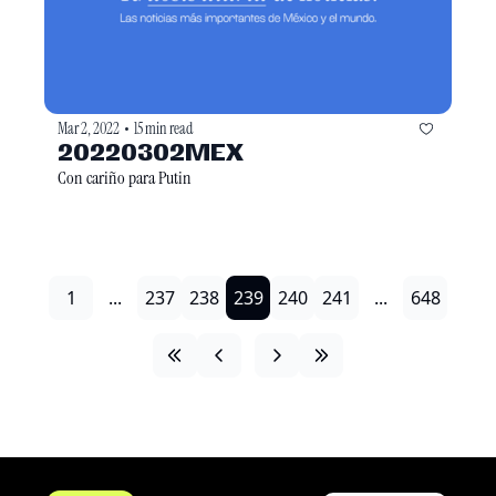
Mar 2, 2022
15 min read
•
20220302MEX
Con cariño para Putin
1
...
237
238
239
240
241
...
648