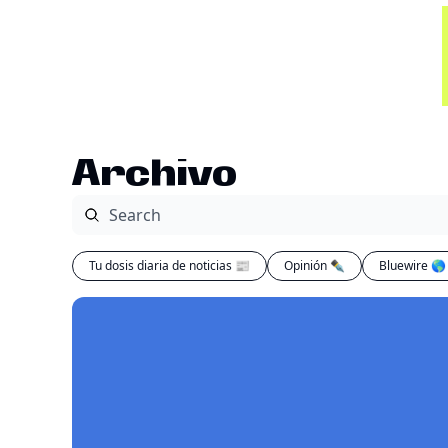
Archivo
Tu dosis diaria de noticias 📰
Opinión ✒️
Bluewire 🌎