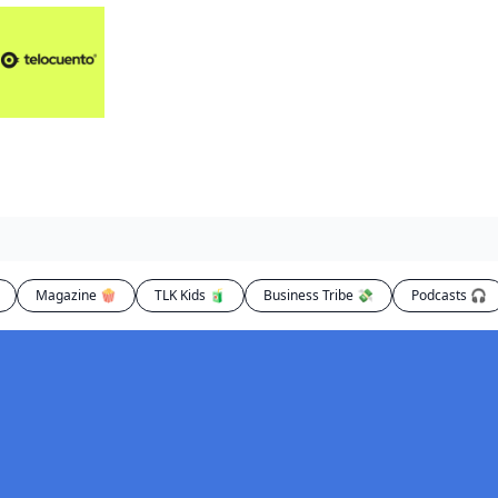
Artículos 📑
Artí
Pl
Op
En
Magazine 🍿
TLK Kids 🧃
Business Tribe 💸
Podcasts 🎧