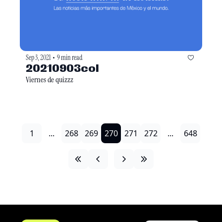
Sep 3, 2021
9 min read
•
20210903col
Viernes de quizzz
1
...
268
269
270
271
272
...
648