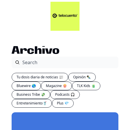
Artículos 📑
Tu Dosis Diaria de Not
Artículos 📑
Plus 💎
Opinión ✒️
Archivo
Entretenimiento🥤
Tu dosis diaria de noticias 📰
Opinión ✒️
Bluewire 🌎
Magazine 🍿
TLK Kids 🧃
Business Tribe 💸
Podcasts 🎧
Entretenimiento🥤
Plus 💎