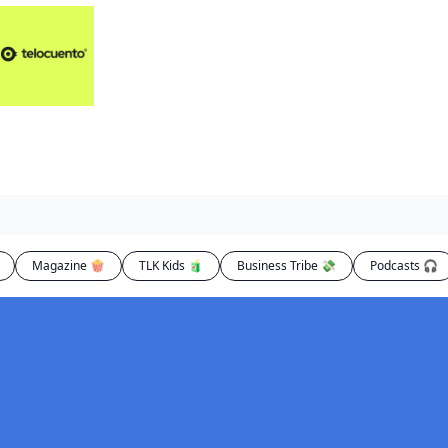
Artículos 📑
Artí
Pl
Op
En
Magazine 🍿
TLK Kids 🧃
Business Tribe 💸
Podcasts 🎧