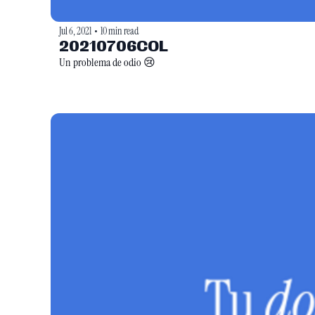
Jul 6, 2021
10 min read
•
20210706COL
Un problema de odio 😢