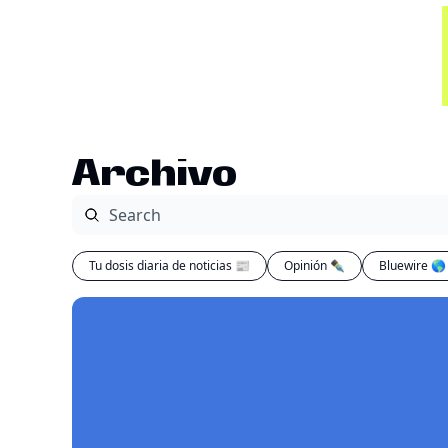
Archivo
Tu dosis diaria de noticias 📰
Opinión ✒️
Bluewire 🌎