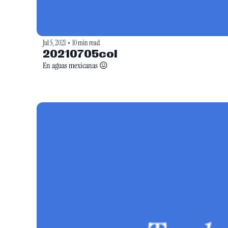
Jul 5, 2021
10 min read
•
20210705col
En aguas mexicanas 😖