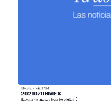
Jul 6, 2021
14 min read
•
20210706MEX
Habemus vacuna para todos los adultos 💉