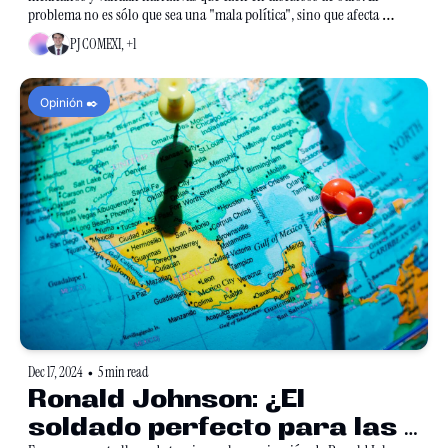
problema no es sólo que sea una "mala política", sino que afecta 
nuestra realidad político-social.
PJ COMEXI, +1
Opinión ✒️
Dec 17, 2024
5 min read
•
Ronald Johnson: ¿El 
soldado perfecto para las 