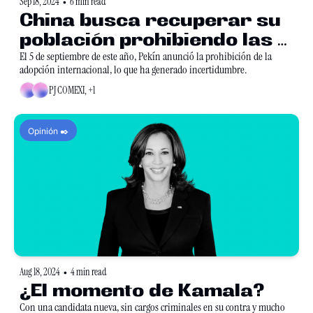
Sep 18, 2024
6 min read
•
China busca recuperar su 
población prohibiendo las 
adopciones 
El 5 de septiembre de este año, Pekín anunció la prohibición de la 
adopción internacional, lo que ha generado incertidumbre.
PJ COMEXI, +1
Opinión ✒️
Aug 18, 2024
4 min read
•
¿El momento de Kamala? 
Con una candidata nueva, sin cargos criminales en su contra y mucho 