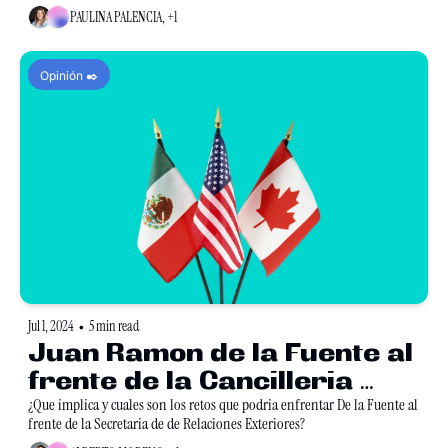
PAULINA PALENCIA, +1
Opinión ✒️
Jul 1, 2024
5 min read
•
Juan Ramon de la Fuente al 
frente de la Cancilleria 
mexicana
¿Que implica y cuales son los retos que podria enfrentar De la Fuente al 
frente de la Secretaria de de Relaciones Exteriores?