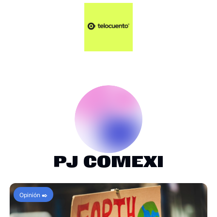
Artículos 📑
Tu Dosis Diaria de Not
Artículos 📑
Plus 💎
Opinión ✒️
Entretenimiento🥤
PJ COMEXI
Opinión ✒️