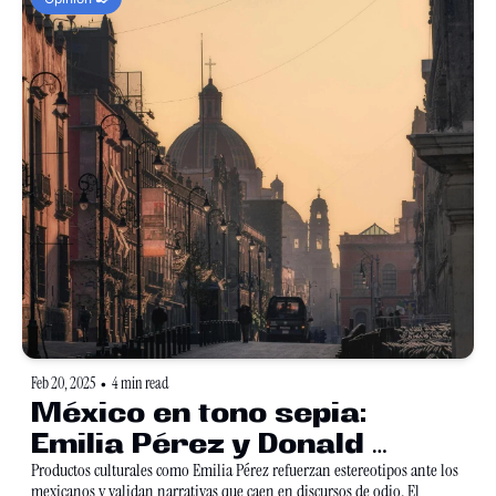
Feb 20, 2025
4 min read
•
México en tono sepia: 
Emilia Pérez y Donald 
Trump
Productos culturales como Emilia Pérez refuerzan estereotipos ante los 
mexicanos y validan narrativas que caen en discursos de odio. El 