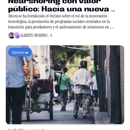
Nearshoring con valor 
público: Hacia una nueva 
política industrial en 
Ahora se ha fortalecido el énfasis sobre el rol de la innovación 
tecnológica, la promoción de programas sociales centrados en la 
México
transición para productores y el aceleramiento de soluciones en 
materia de sostenibilidad.
ALBERTO MORENO, +1
Opinión ✒️