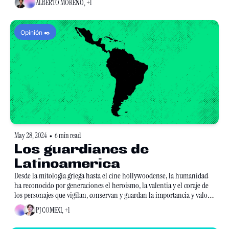
ALBERTO MORENO, +1
Opinión ✒️
May 28, 2024
6 min read
•
Los guardianes de 
Latinoamerica
Desde la mitologia griega hasta el cine hollywoodense, la humanidad 
ha reconocido por generaciones el heroismo, la valentia y el coraje de 
los personajes que vigilan, conservan y guardan la importancia y valor 
de lo que nos rodea.
PJ COMEXI, +1