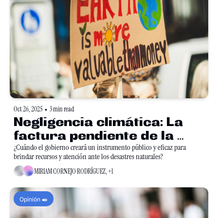
Oct 26, 2025
3 min read
•
Negligencia climática: La 
factura pendiente de la 
prevención
¿Cuándo el gobierno creará un instrumento público y eficaz para 
brindar recursos y atención ante los desastres naturales?
MIRIAM CORNEJO RODRÍGUEZ, +1
Opinión ✒️