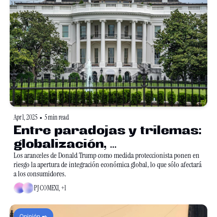
Apr 1, 2025
5 min read
•
Entre paradojas y trilemas: 
globalización, 
proteccionismo y 
Los aranceles de Donald Trump como medida proteccionista ponen en 
riesgo la apertura de integración económica global, lo que sólo afectará 
nacionalismo
a los consumidores.
PJ COMEXI, +1
Opinión ✒️