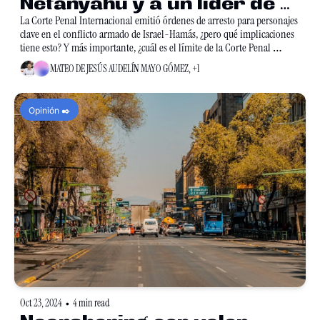
Netanyahu y a un líder de 
Hamas
La Corte Penal Internacional emitió órdenes de arresto para personajes 
clave en el conflicto armado de Israel-Hamás, ¿pero qué implicaciones 
tiene esto? Y más importante, ¿cuál es el límite de la Corte Penal 
Internacional?
MATEO DE JESÚS AUDELÍN MAYO GÓMEZ, +1
Opinión ✒️
Oct 23, 2024
4 min read
•