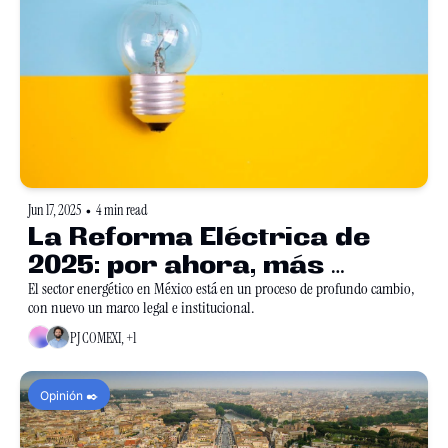
Jun 17, 2025
4 min read
•
La Reforma Eléctrica de 
2025: por ahora, más 
preguntas que respuestas
El sector energético en México está en un proceso de profundo cambio, 
con nuevo un marco legal e institucional. 
PJ COMEXI, +1
Opinión ✒️