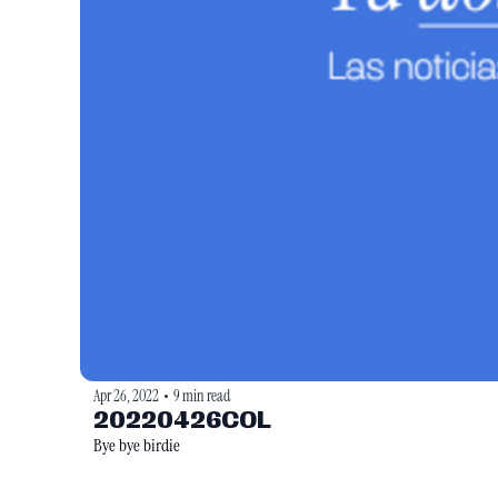
Apr 26, 2022
9 min read
•
20220426COL
Bye bye birdie