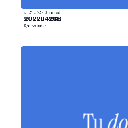
Apr 26, 2022
13 min read
•
20220426B
Bye bye birdie