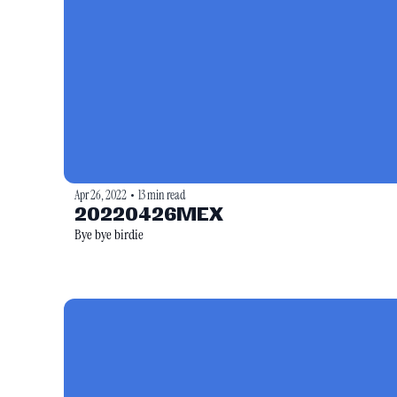
Apr 26, 2022
13 min read
•
20220426MEX
Bye bye birdie