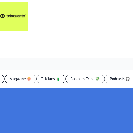
Artículos 📑
Artí
Pl
Op
En
Magazine 🍿
TLK Kids 🧃
Business Tribe 💸
Podcasts 🎧