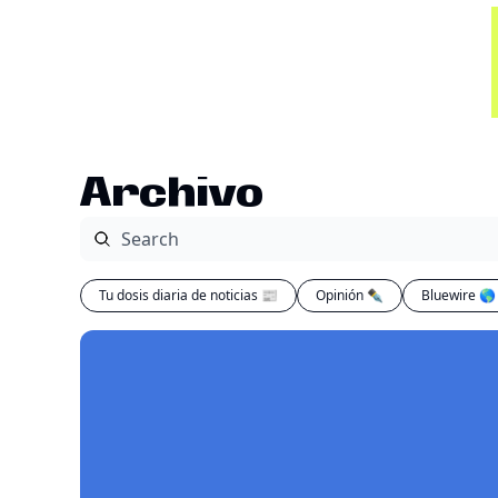
Archivo
Tu dosis diaria de noticias 📰
Opinión ✒️
Bluewire 🌎